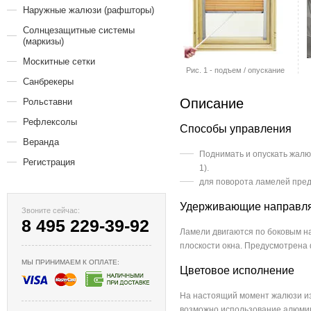
Наружные жалюзи (рафшторы)
Солнцезащитные системы
(маркизы)
Москитные сетки
Рис. 1 - подъем / опускание
Санбрекеры
Описание
Рольставни
Рефлексолы
Способы управления
Веранда
Поднимать и опускать жалюз
Регистрация
1).
для поворота ламелей пре
Удерживающие направл
Звоните сейчас:
8 495 229-39-92
Ламели двигаются по боковым н
плоскости окна. Предусмотрена
МЫ ПРИНИМАЕМ К ОПЛАТЕ:
Цветовое исполнение
На настоящий момент жалюзи из
возможно использование алюмин