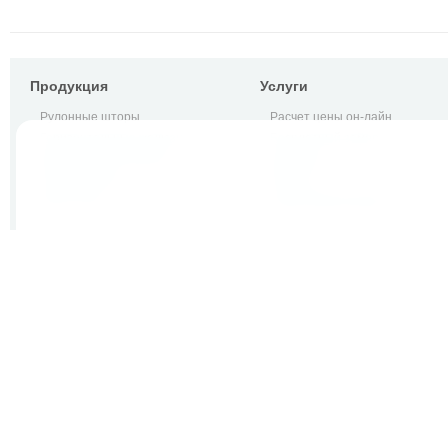
Продукция
Услуги
Рулонные шторы
Расчет цены он-лайн
Горизонтальные жалюзи
Бесплатный замер
Вертикальные жалюзи
Доставка
Шторы плиссе
Монтаж
EASY FLEX
Гарантийный ремонт