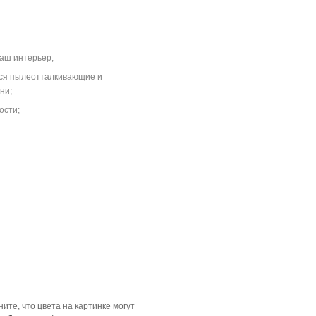
аш интерьер;
тся пылеотталкивающие и
ани
;
ости;
те, что цвета на картинке могут