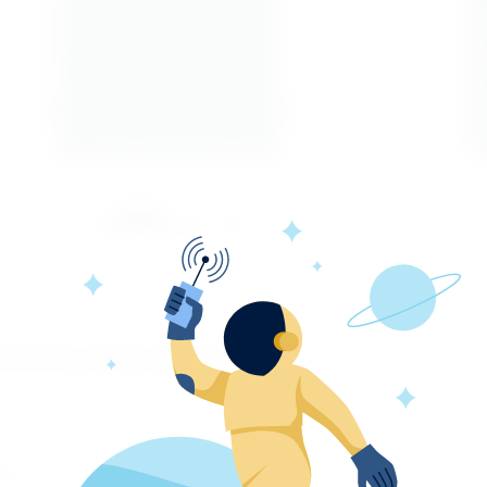
цена со скидкой
699
от
руб. / м2
полните форму заказа
перезвоним Вам в самое ближайшее время и поможем в выборе жалюзи!
и у Вас остались какие-либо вопросы, напишите, и мы с удовольствием ответи
аше имя
*
Контактный телефон
*