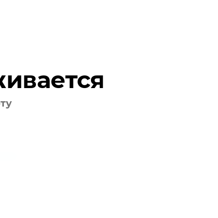
живается
оту
лашения
.