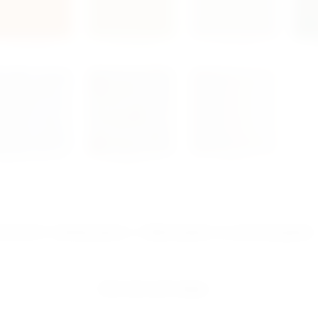
Того рыжий
Того бежевый
Того белый
Р
айская роза белый
Болгарская роза
Березка
оранжевый
зовите замерщика с образцами из распродажи
Бесплатный замер