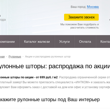
Москва
Ваш город:
з
Закажите звонок
года
Мы поможем Вам подобрать и
рассчитать стоимость
компании
Каталог жалюзи
Услуги
Оплата
Конта
вная
-
Рулонные
- Акции и распродажа рулонных штор
улонные шторы: распродажа по акци
онные шторы по акции - от 699 руб. / м2
. Распродажа ограниченной серии от
платный замер!
Вы можете пригласить специалиста «ИНТКОМ» и заказать жа
дложит Вам оформить заказ с доставкой на дом или офис и установку серт
кажите рулонные шторы под Ваш интерьер