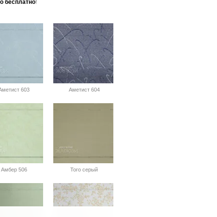
то бесплатно
!
метист 603
Аметист 604
Амбер 506
Того серый