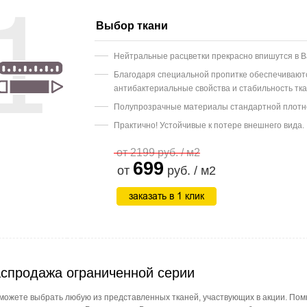
Выбор ткани
Нейтральные расцветки прекрасно впишутся в В
Благодаря специальной пропитке обеспечиваю
антибактериальные свойства и стабильность тк
Полупрозрачные материалы стандартной плотн
Практично! Устойчивые к потере внешнего вида.
от
2199
руб. / м2
699
от
руб. / м2
спродажа ограниченной серии
можете выбрать любую из представленных тканей, участвующих в акции. Помни