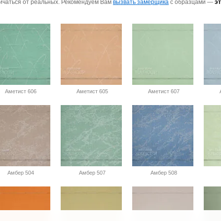
ичаться от реальных. Рекомендуем Вам
вызвать замерщика
с образцами —
э
Аметист 606
Аметист 605
Аметист 607
А
Амбер 504
Амбер 507
Амбер 508